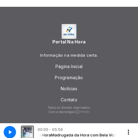
Portal Na Hora
Informação na medida certa.
Página Inicial
Programação
Notícias
Contato
Todos os direitos reservados.
Com a tecnologia
00:00 - 05:59
com Bela Voz da Hora
riaturas
Madrugada da Hora com Bela Voz da Hora
14 Bis - Adoráveis Criaturas