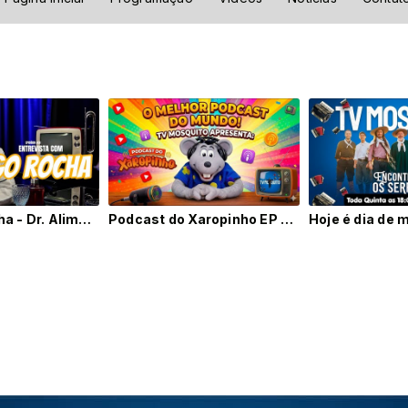
Dr. Tiago Rocha - Dr. Alimentos - Podcast do Mosquito #24
Podcast do Xaropinho EP 01 com Marquito | Parceria TV Mosquito