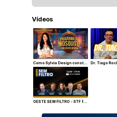
Vídeos
Como Sylvia Design construiu um império nas vendas | TV Mosquito
OESTE SEM FILTRO - STF forma maioria para condenar Bolsonaro - 11/09/2025