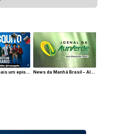
Hoje é dia de mais um episódio do Encontro com os Serranos! ️
News da Manhã Brasil – Alexandre Pittoli - 12/09/2025