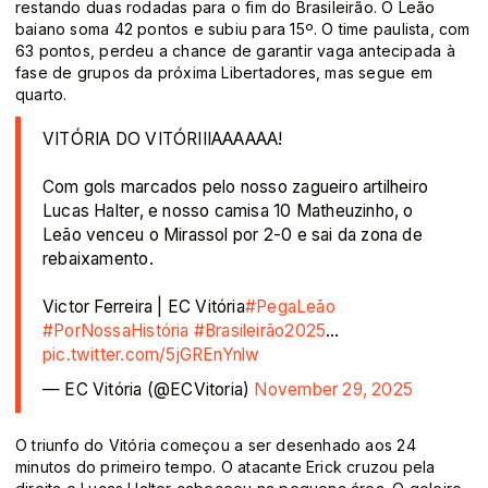
restando duas rodadas para o fim do Brasileirão. O Leão
baiano soma 42 pontos e subiu para 15º. O time paulista, com
63 pontos, perdeu a chance de garantir vaga antecipada à
fase de grupos da próxima Libertadores, mas segue em
quarto.
VITÓRIA DO VITÓRIIIAAAAAA!
Com gols marcados pelo nosso zagueiro artilheiro
Lucas Halter, e nosso camisa 10 Matheuzinho, o
Leão venceu o Mirassol por 2-0 e sai da zona de
rebaixamento.
Victor Ferreira | EC Vitória
#PegaLeão
#PorNossaHistória
#Brasileirão2025
…
pic.twitter.com/5jGREnYnlw
— EC Vitória (@ECVitoria)
November 29, 2025
O triunfo do Vitória começou a ser desenhado aos 24
minutos do primeiro tempo. O atacante Erick cruzou pela