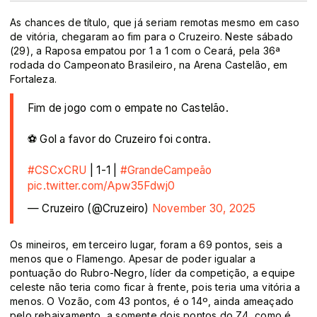
As chances de título, que já seriam remotas mesmo em caso
de vitória, chegaram ao fim para o Cruzeiro. Neste sábado
(29), a Raposa empatou por 1 a 1 com o Ceará, pela 36ª
rodada do Campeonato Brasileiro, na Arena Castelão, em
Fortaleza.
Fim de jogo com o empate no Castelão.
⚽ Gol a favor do Cruzeiro foi contra.
#CSCxCRU
| 1-1 |
#GrandeCampeão
pic.twitter.com/Apw35Fdwj0
— Cruzeiro (@Cruzeiro)
November 30, 2025
Os mineiros, em terceiro lugar, foram a 69 pontos, seis a
menos que o Flamengo. Apesar de poder igualar a
pontuação do Rubro-Negro, líder da competição, a equipe
celeste não teria como ficar à frente, pois teria uma vitória a
menos. O Vozão, com 43 pontos, é o 14º, ainda ameaçado
pelo rebaixamento, a somente dois pontos do Z4, como é