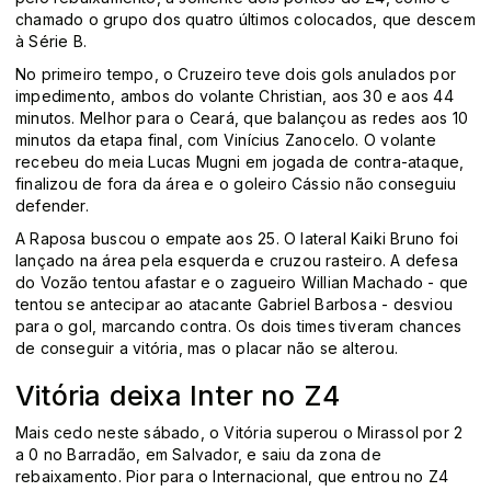
chamado o grupo dos quatro últimos colocados, que descem
à Série B.
No primeiro tempo, o Cruzeiro teve dois gols anulados por
impedimento, ambos do volante Christian, aos 30 e aos 44
minutos. Melhor para o Ceará, que balançou as redes aos 10
minutos da etapa final, com Vinícius Zanocelo. O volante
recebeu do meia Lucas Mugni em jogada de contra-ataque,
finalizou de fora da área e o goleiro Cássio não conseguiu
defender.
A Raposa buscou o empate aos 25. O lateral Kaiki Bruno foi
lançado na área pela esquerda e cruzou rasteiro. A defesa
do Vozão tentou afastar e o zagueiro Willian Machado - que
tentou se antecipar ao atacante Gabriel Barbosa - desviou
para o gol, marcando contra. Os dois times tiveram chances
de conseguir a vitória, mas o placar não se alterou.
Vitória deixa Inter no Z4
Mais cedo neste sábado, o Vitória superou o Mirassol por 2
a 0 no Barradão, em Salvador, e saiu da zona de
rebaixamento. Pior para o Internacional, que entrou no Z4