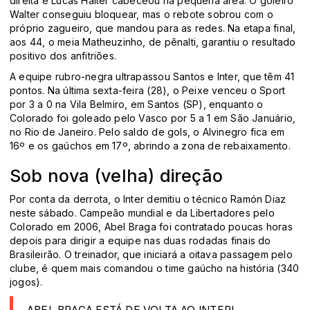
direita e Lucas Halter cabeceou na pequena área. O goleiro
Walter conseguiu bloquear, mas o rebote sobrou com o
próprio zagueiro, que mandou para as redes. Na etapa final,
aos 44, o meia Matheuzinho, de pênalti, garantiu o resultado
positivo dos anfitriões.
A equipe rubro-negra ultrapassou Santos e Inter, que têm 41
pontos. Na última sexta-feira (28), o Peixe venceu o Sport
por 3 a 0 na Vila Belmiro, em Santos (SP), enquanto o
Colorado foi goleado pelo Vasco por 5 a 1 em São Januário,
no Rio de Janeiro. Pelo saldo de gols, o Alvinegro fica em
16º e os gaúchos em 17º, abrindo a zona de rebaixamento.
Sob nova (velha) direção
Por conta da derrota, o Inter demitiu o técnico Ramón Diaz
neste sábado. Campeão mundial e da Libertadores pelo
Colorado em 2006, Abel Braga foi contratado poucas horas
depois para dirigir a equipe nas duas rodadas finais do
Brasileirão. O treinador, que iniciará a oitava passagem pelo
clube, é quem mais comandou o time gaúcho na história (340
jogos).